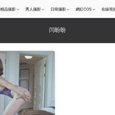
精品攝影
秀人攝影
日韓攝影
網紅COS
在線視
闫盼盼