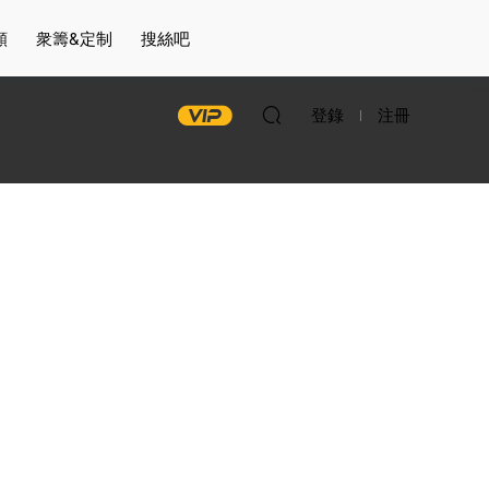
頻
衆籌&定制
搜絲吧
登錄
注冊