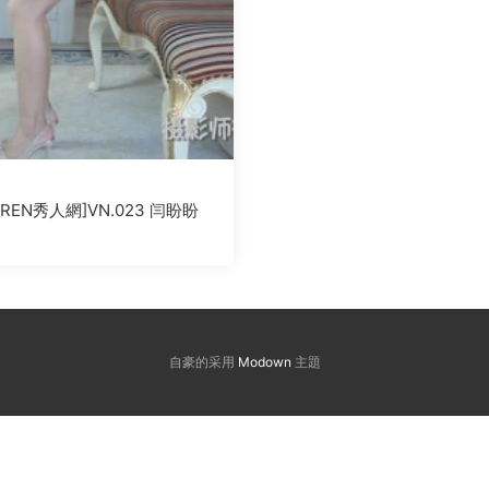
IUREN秀人網]VN.023 闫盼盼
自豪的采用
Modown
主題