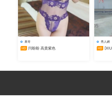
果哥
秀人網
闫盼盼 高貴紫色
[X
HD
HD