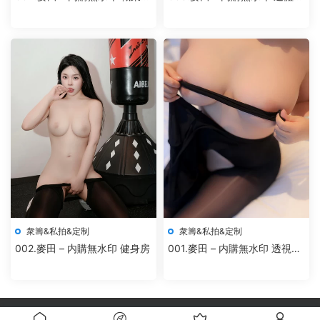
OL制服
絲
衆籌&私拍&定制
衆籌&私拍&定制
002.麥田 – 内購無水印 健身房
001.麥田 – 内購無水印 透視黑
絲
自豪的采用
Modown
主題