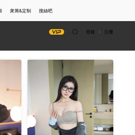
頻
衆籌&定制
搜絲吧
登錄
注冊