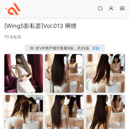
[WingS影私荟]Vol.013 啊狸
影私荟
非VIP用戶僅可查看9張，共55張
登錄