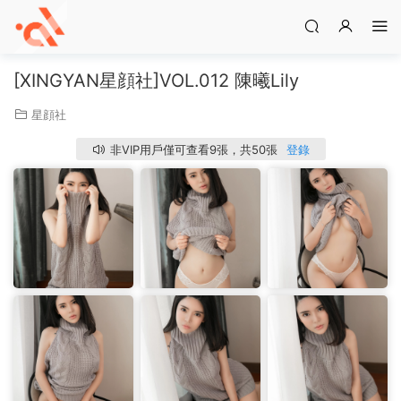
[XINGYAN星顔社]VOL.012 陳曦Lily
星顔社
非VIP用戶僅可查看9張，共50張
登錄