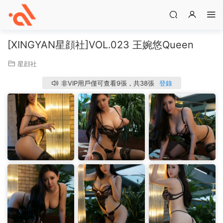
[XINGYAN星顔社]VOL.023 王婉悠Queen
星顔社
非VIP用戶僅可查看9張，共38張
登錄