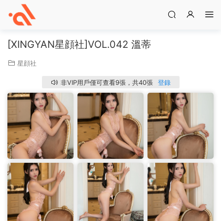
[XINGYAN星顔社]VOL.042 溫蒂
星顔社
非VIP用戶僅可查看9張，共40張
登錄