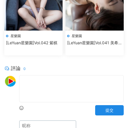
星樂園
星樂園
[LeYuan星樂園]Vol.042 紫棋
[LeYuan星樂園]Vol.041 美希
子
評論
0
提交