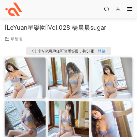
[LeYuan星樂園]Vol.028 楊晨晨sugar
星樂園
非VIP用戶僅可查看9張，共51張
登錄