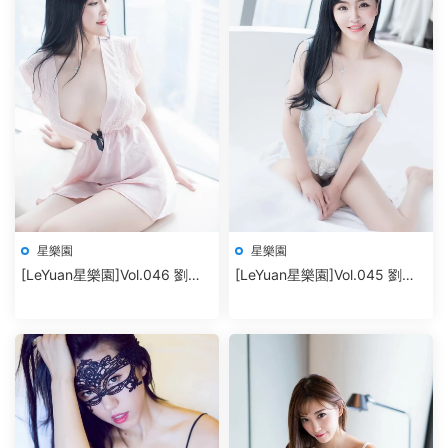
星樂園
星樂園
[LeYuan星樂園]Vol.046 劉钰
[LeYuan星樂園]Vol.045 劉钰
兒
兒