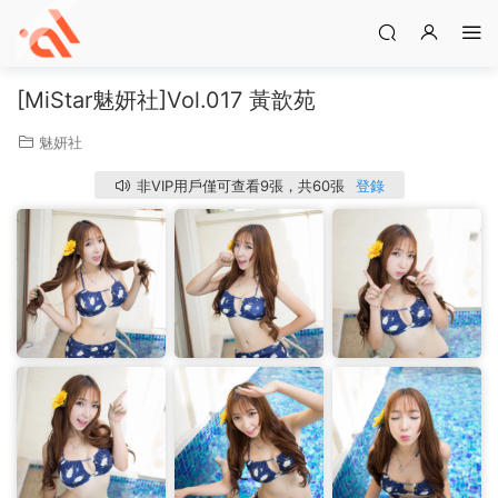
[MiStar魅妍社]Vol.017 黃歆苑
魅妍社
非VIP用戶僅可查看9張，共60張
登錄