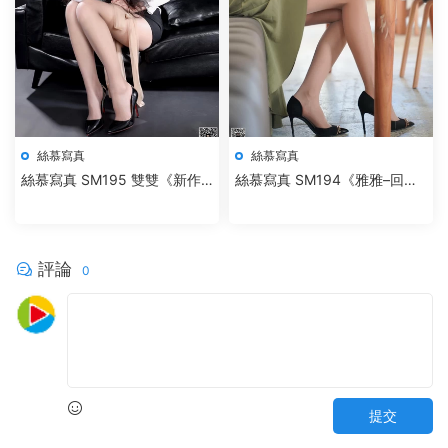
絲慕寫真
絲慕寫真
絲慕寫真 SM195 雙雙《新作–
絲慕寫真 SM194《雅雅–回
捆綁欲望》
顧》
評論
0
提交