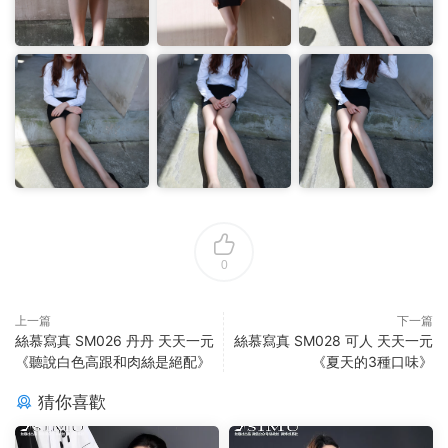
0
上一篇
下一篇
絲慕寫真 SM026 丹丹 天天一元
絲慕寫真 SM028 可人 天天一元
《聽說白色高跟和肉絲是絕配》
《夏天的3種口味》
猜你喜歡