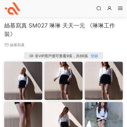
絲慕寫真 SM027 琳琳 天天一元 《琳琳工作
裝》
絲慕寫真
非VIP用戶僅可查看9張，共66張
登錄