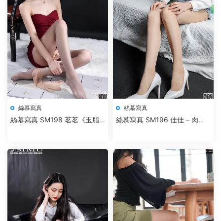
絲慕寫真
絲慕寫真
絲慕寫真 SM198 茗茗《玉脂
絲慕寫真 SM196 佳佳 – 肉絲
香絲》-新作
小熱褲