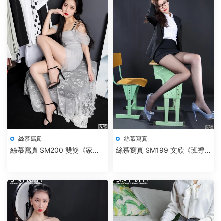
絲慕寫真
絲慕寫真
絲慕寫真 SM200 雙雙《家妻
絲慕寫真 SM199 文欣《班導
的私生活》
師》