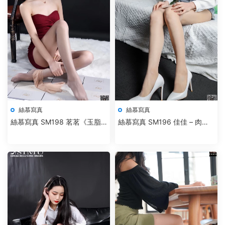
絲慕寫真
絲慕寫真
絲慕寫真 SM198 茗茗《玉脂
絲慕寫真 SM196 佳佳 – 肉絲
香絲》-新作
小熱褲