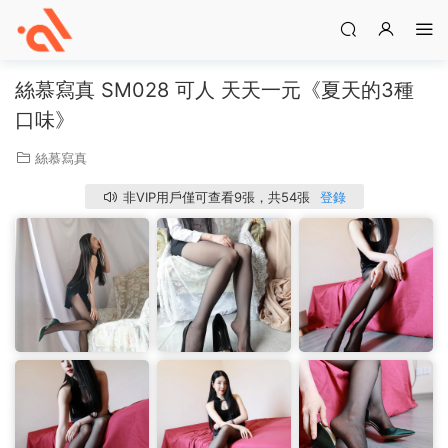
絲慕寫真 SM028 可人 天天一元《夏天的3種
口味》
絲慕寫真
非VIP用戶僅可查看9張，共54張
登錄