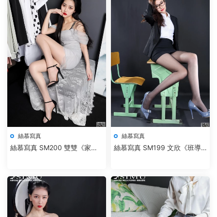
絲慕寫真
絲慕寫真
絲慕寫真 SM200 雙雙《家妻
絲慕寫真 SM199 文欣《班導
的私生活》
師》