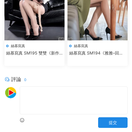
絲慕寫真
絲慕寫真
絲慕寫真 SM195 雙雙《新作–
絲慕寫真 SM194《雅雅–回
捆綁欲望》
顧》
評論
0
提交