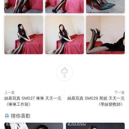
0
上一篇
下一篇
絲慕寫真 SM027 琳琳 天天一元
絲慕寫真 SM029 斯妮 天天一元
《琳琳工作裝》
《學妹變教師》
猜你喜歡