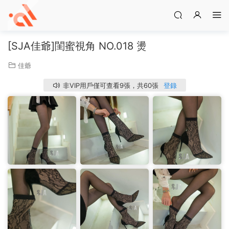
[SJA佳爺]閨蜜視角 NO.018 燙
佳爺
非VIP用戶僅可查看9張，共60張
登錄