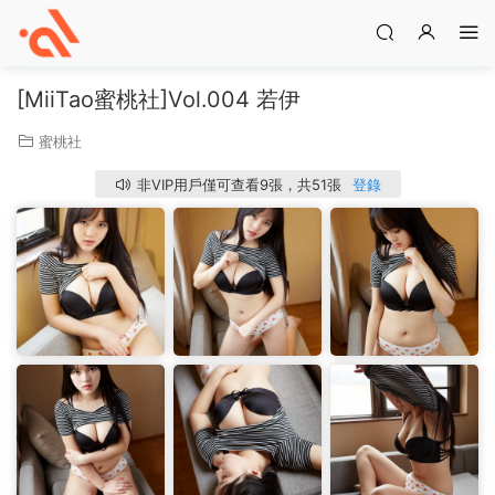
[MiiTao蜜桃社]Vol.004 若伊
蜜桃社
非VIP用戶僅可查看9張，共51張
登錄