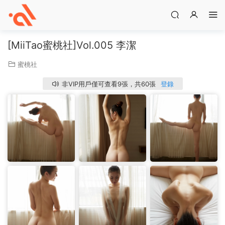
[MiiTao蜜桃社]Vol.005 李潔
蜜桃社
非VIP用戶僅可查看9張，共60張
登錄