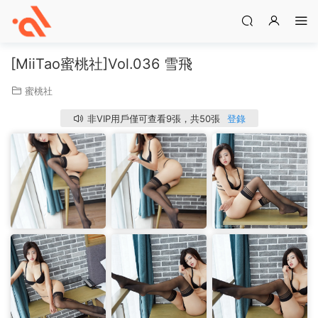
[MiiTao蜜桃社]Vol.036 雪飛
蜜桃社
非VIP用戶僅可查看9張，共50張
登錄