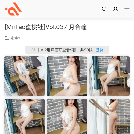
[MiiTao蜜桃社]Vol.037 月音瞳
蜜桃社
非VIP用戶僅可查看9張，共50張
登錄