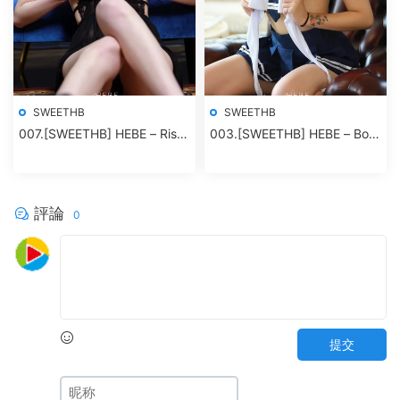
SWEETHB
SWEETHB
007.[SWEETHB] HEBE – Risa
003.[SWEETHB] HEBE – Bora
– Vol.03
Vol.01
評論
0
提交