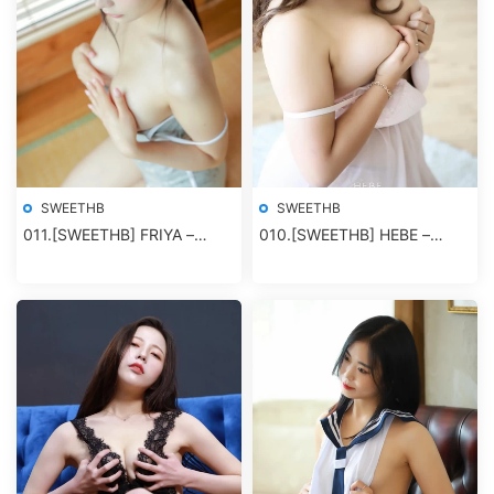
SWEETHB
SWEETHB
011.[SWEETHB] FRIYA –
010.[SWEETHB] HEBE –
Super Shy
Ryuna Vol.2