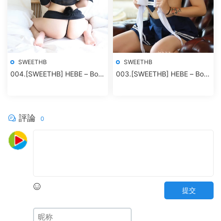
SWEETHB
SWEETHB
004.[SWEETHB] HEBE – Bora
003.[SWEETHB] HEBE – Bora
Vol.02
Vol.01
評論
0
提交