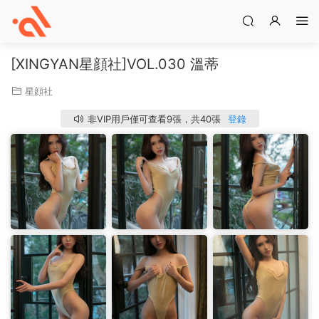
[XINGYAN星顔社]VOL.030 溫蒂
星顔社
非VIP用戶僅可查看9張，共40張
登錄