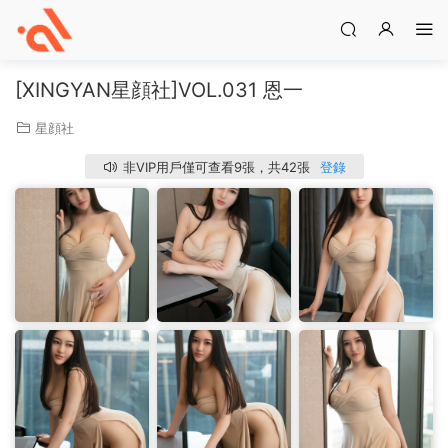
[XINGYAN星顔社]VOL.031 恩一
星顔社
非VIP用戶僅可查看9張，共42張
登錄